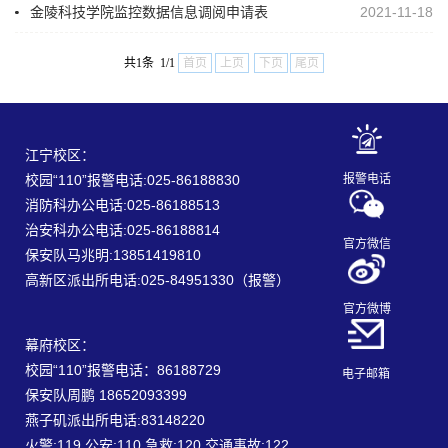
金陵科技学院监控数据信息调阅申请表
2021-11-18
共1条 1/1
首页
上页
下页
尾页
江宁校区：
校园“110”报警电话:025-86188830
报警电话
消防科办公电话:025-86188513
治安科办公电话:025-86188814
官方微信
保安队马兆明:13851419810
高新区派出所电话:025-84951330（报警）
官方微博
幕府校区：
校园“110”报警电话：86188729
电子邮箱
保安队周鹏 18652093399
燕子矶派出所电话:83148220
火警:119 公安:110 急救:120 交通事故:122