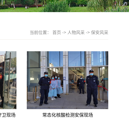
当前位置：
首页
->
人物风采
->
保安风采
守卫现场
常态化核酸检测安保现场