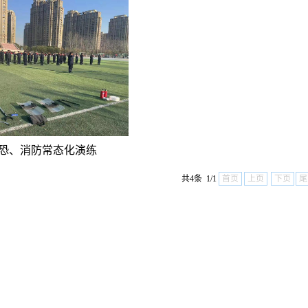
恐、消防常态化演练
共4条 1/1
首页
上页
下页
尾